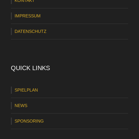
KONTAKT
A
r
IMPRESSUM
n
DATENSCHUTZ
d
t
QUICK LINKS
SPIELPLAN
NEWS
SPONSORING