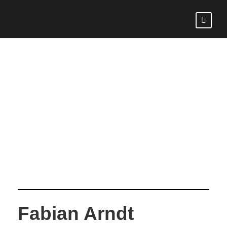
FABIAN
ARNDT
Fabian Arndt