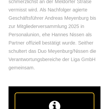
schmerzlichst an der Meldorfer Straße
vermisst wird. Als Nachfolger agierte
Geschäftsführer Andreas Meyenburg bis
zur Mitgliederversammlung 2025 in
Personalunion, ehe Hannes Nissen als
Partner offiziell bestätigt wurde. Seither
schultert das Duo Meyenburg/Nissen die
Verantwortungsbereiche der Liga GmbH
gemeinsam.