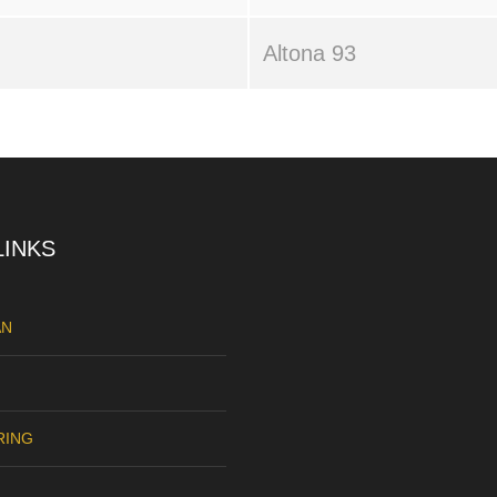
Altona 93
LINKS
AN
RING