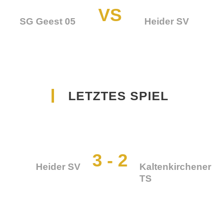
VS
SG Geest 05
Heider SV
11. Aug. 2026 - 19:00
Sportplatz Eggstedt
LETZTES SPIEL
3
-
2
Heider SV
Kaltenkirchener
TS
08. Aug. 2026 - 14:00
Stadion an der Meldorfer
Straße, Heide