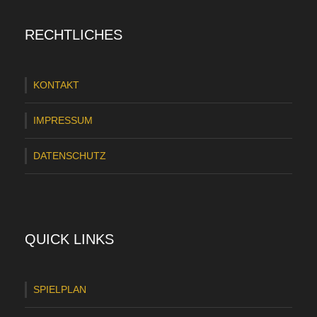
h
RECHTLICHES
2
0
KONTAKT
2
4
IMPRESSUM
/
DATENSCHUTZ
2
0
2
5
QUICK LINKS
f
ü
SPIELPLAN
r