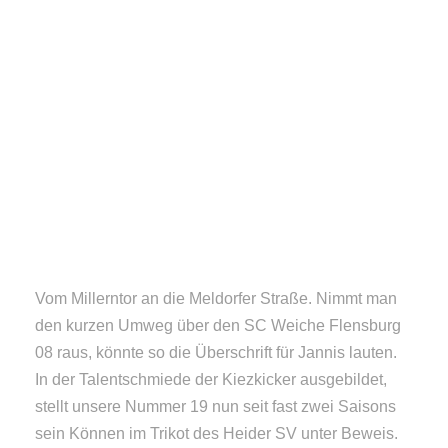
28. MAI 2024
AUTOR: HANNES NISSEN
Vom Millerntor an die Meldorfer Straße. Nimmt man
den kurzen Umweg über den SC Weiche Flensburg
08 raus, könnte so die Überschrift für Jannis lauten.
In der Talentschmiede der Kiezkicker ausgebildet,
stellt unsere Nummer 19 nun seit fast zwei Saisons
sein Können im Trikot des Heider SV unter Beweis.