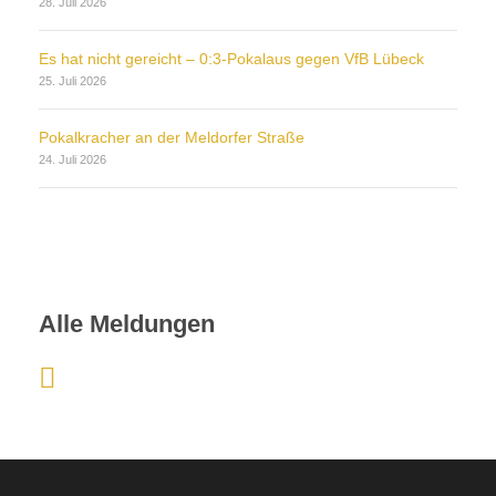
28. Juli 2026
Es hat nicht gereicht – 0:3-Pokalaus gegen VfB Lübeck
25. Juli 2026
Pokalkracher an der Meldorfer Straße
24. Juli 2026
Alle Meldungen
:
A
u
c