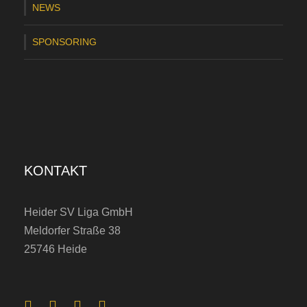
NEWS
d
e
SPONSORING
n
H
S
V
a
KONTAKT
m
B
Heider SV Liga GmbH
a
Meldorfer Straße 38
l
25746 Heide
l
…