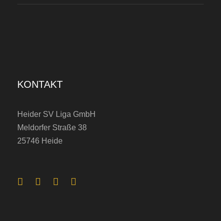
h
i
r
t
s
KONTAKT
v
o
Heider SV Liga GmbH
n
Meldorfer Straße 38
M
25746 Heide
a
r
d
i