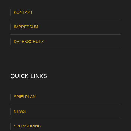
r
KONTAKT
ä
s
IMPRESSUM
e
DATENSCHUTZ
n
t
a
t
QUICK LINKS
i
o
SPIELPLAN
n
NEWS
s
s
SPONSORING