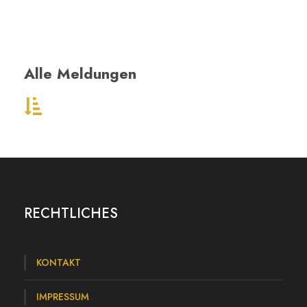
Alle Meldungen
:
W
a
s
m
RECHTLICHES
a
c
KONTAKT
h
e
IMPRESSUM