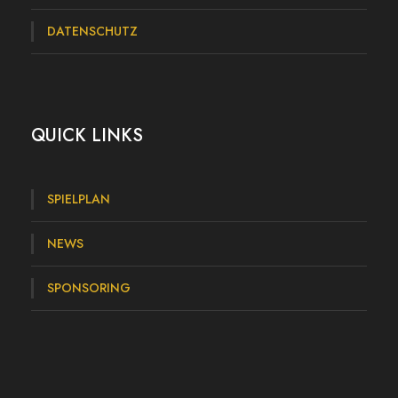
n
DATENSCHUTZ
e
i
g
e
QUICK LINKS
n
t
SPIELPLAN
l
NEWS
i
c
SPONSORING
h
…