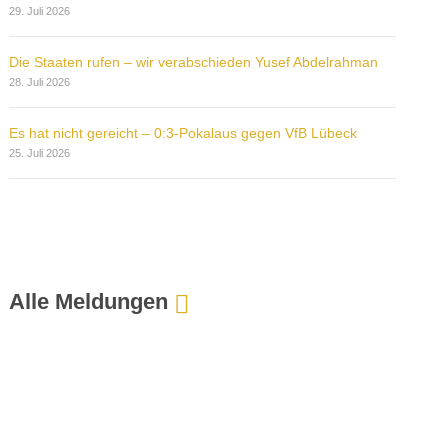
29. Juli 2026
Die Staaten rufen – wir verabschieden Yusef Abdelrahman
28. Juli 2026
Es hat nicht gereicht – 0:3-Pokalaus gegen VfB Lübeck
25. Juli 2026
Alle Meldungen
:
K
i
e
s