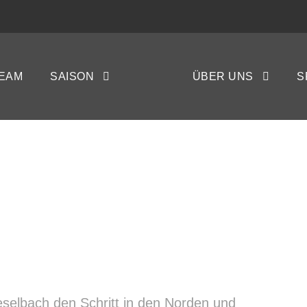
Abschied in die Re
EAM
SAISON
ÜBER UNS
S
NA GAY
selbach den Schritt in den Norden und