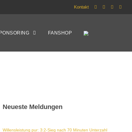
Kontakt
gionalliga
PONSORING
FANSHOP
Neueste Meldungen
Willensleistung pur: 3:2-Sieg nach 70 Minuten Unterzahl