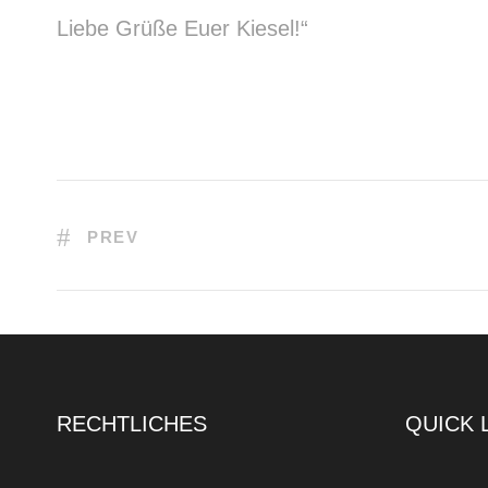
Liebe Grüße Euer Kiesel!“
PREV
RECHTLICHES
QUICK 