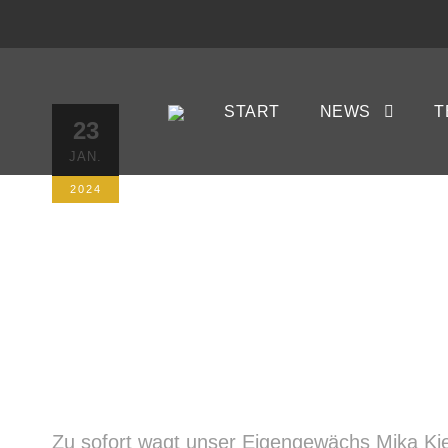
Kieselbach-
START
NEWS
T
23
JAN.
23. JANUAR 2024
AUTORIN: KRISTI
2024
Zu sofort wagt unser Eigengewächs Mika Kie