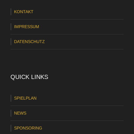
0
KONTAKT
2
4
IMPRESSUM
/
DATENSCHUTZ
2
0
2
5
QUICK LINKS
f
ü
SPIELPLAN
r
NEWS
d
e
SPONSORING