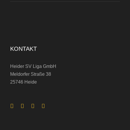
n
H
S
V
a
KONTAKT
m
B
Heider SV Liga GmbH
a
Meldorfer Straße 38
l
25746 Heide
l
…
M
a