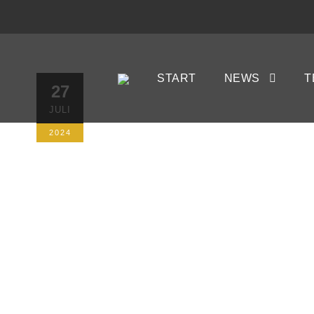
Zu Gast in 
START
NEWS
T
27
JULI
am Julian
2024
27. JULI 2024
AUTORIN: KRISTINA 