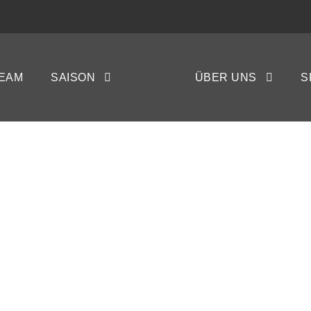
Heiligenstedten: 3:
EAM
SAISON
ÜBER UNS
S
kadamm
GAY