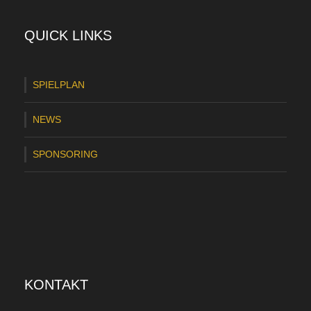
m
m
QUICK LINKS
e
r
SPIELPLAN
:
NEWS
H
e
SPONSORING
i
d
e
r
S
KONTAKT
V