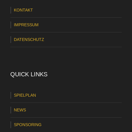
w
KONTAKT
i
n
IMPRESSUM
n
DATENSCHUTZ
t
1
.
B
QUICK LINKS
ü
s
SPIELPLAN
u
NEWS
m
e
SPONSORING