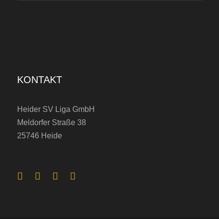
r
S
u
m
m
KONTAKT
e
r
Heider SV Liga GmbH
C
Meldorfer Straße 38
u
25746 Heide
p