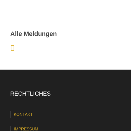
Alle Meldungen
:
F
l
e
n
RECHTLICHES
s
-
KONTAKT
O
b
IMPRESSUM