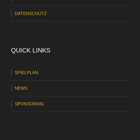
e
DATENSCHUTZ
r
l
i
g
QUICK LINKS
a
2
SPIELPLAN
0
NEWS
2
3
SPONSORING
/
2
4