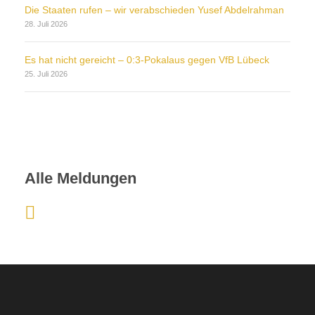
Die Staaten rufen – wir verabschieden Yusef Abdelrahman
28. Juli 2026
Es hat nicht gereicht – 0:3-Pokalaus gegen VfB Lübeck
25. Juli 2026
Alle Meldungen
:
S
t
a
r