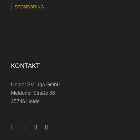
E
SPONSORING
c
k
e
r
n
KONTAKT
f
ö
Heider SV Liga GmbH
r
Meldorfer Straße 38
d
25746 Heide
e
:
H