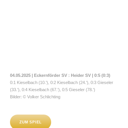
4. MAI 2025
AUTORIN: KRISTINA GAY
04.05.2025 | Eckernförder SV : Heider SV | 0:5 (0:3)
0:1 Kieselbach (10.‘), 0:2 Kieselbach (24.‘), 0:3 Gieseler
(33.‘), 0:4 Kieselbach (67.‘), 0:5 Gieseler (78.‘)
Bilder: © Volker Schlichting
ZUM SPIEL