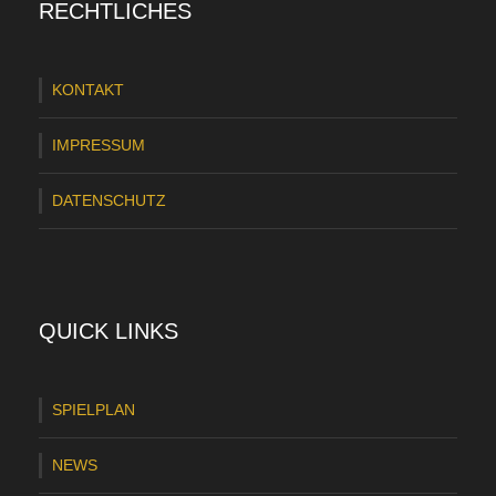
RECHTLICHES
k
e
KONTAKT
r
A
IMPRESSUM
u
DATENSCHUTZ
f
t
r
i
QUICK LINKS
t
t
SPIELPLAN
i
NEWS
n