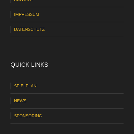
a
n
IMPRESSUM
c
DATENSCHUTZ
h
a
k
QUICK LINKS
SPIELPLAN
NEWS
SPONSORING