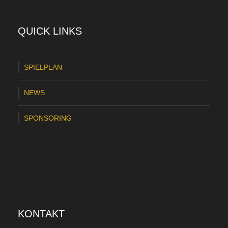
e
u
QUICK LINKS
m
a
SPIELPLAN
n
NEWS
n
e
SPONSORING
r
w
e
i
t
KONTAKT
e