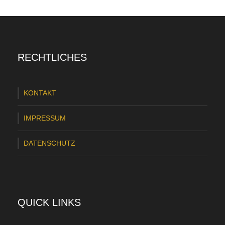
ä
c
h
RECHTLICHES
s
t
KONTAKT
e
r
IMPRESSUM
i
DATENSCHUTZ
n
t
e
r
QUICK LINKS
n