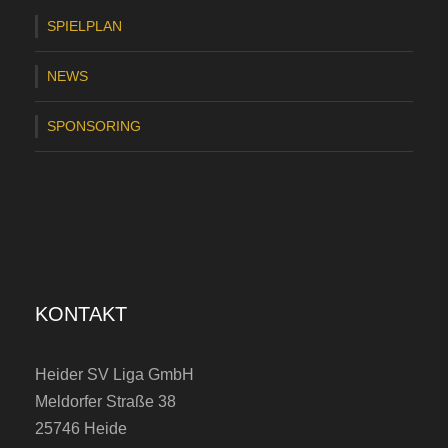
e
SPIELPLAN
r
NEWS
N
e
SPONSORING
u
z
u
g
a
KONTAKT
n
g
Heider SV Liga GmbH
:
Meldorfer Straße 38
N
25746 Heide