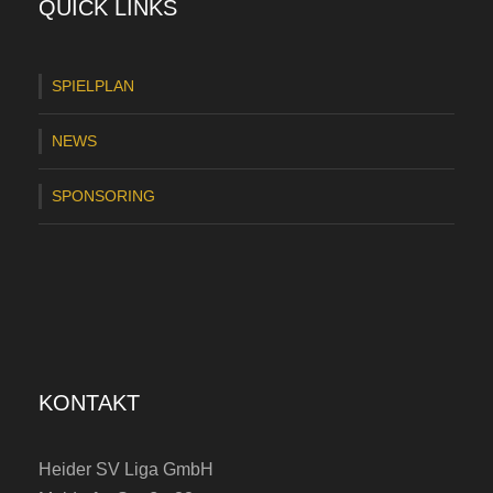
v
QUICK LINKS
e
r
SPIELPLAN
l
NEWS
ä
s
SPONSORING
s
t
d
e
n
KONTAKT
H
S
Heider SV Liga GmbH
V