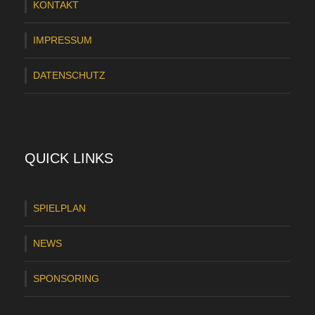
KONTAKT
S
V
IMPRESSUM
L
DATENSCHUTZ
i
g
a
(
QUICK LINKS
F
u
SPIELPLAN
n
NEWS
k
t
SPONSORING
i