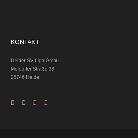
o
n
s
t
KONTAKT
e
a
Heider SV Liga GmbH
m
Meldorfer Straße 38
)
25746 Heide