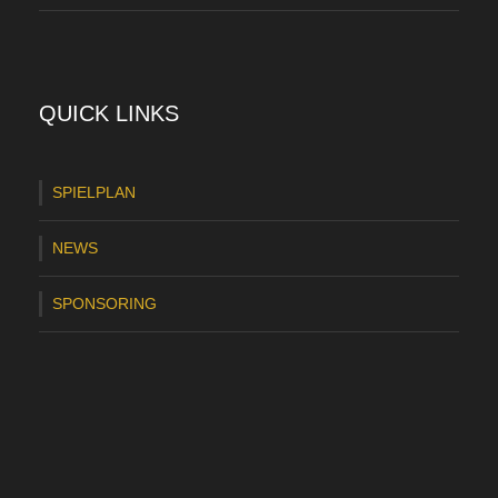
-
H
a
QUICK LINKS
l
b
SPIELPLAN
f
NEWS
i
n
SPONSORING
a
l
e
:
3