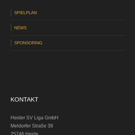
e
l
SPIELPLAN
d
NEWS
–
1
SPONSORING
:
6
-
N
i
KONTAKT
e
d
Heider SV Liga GmbH
e
Meldorfer Straße 38
r
25746 Heide