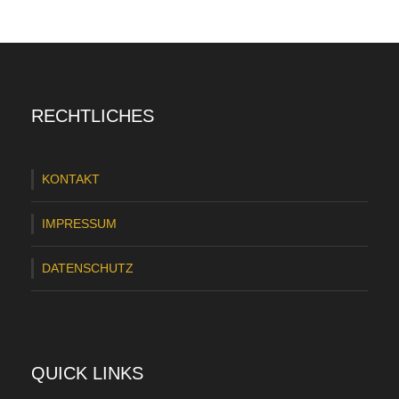
H
S
V
z
RECHTLICHES
a
h
KONTAKT
l
t
IMPRESSUM
L
DATENSCHUTZ
e
h
r
g
QUICK LINKS