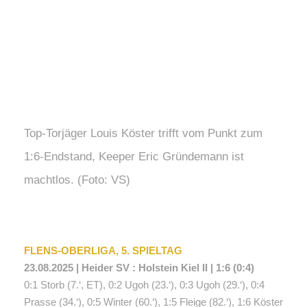
23. AUGUST 2025
AUTORIN: KRISTINA GAY
Top-Torjäger Louis Köster trifft vom Punkt zum
1:6-Endstand, Keeper Eric Gründemann ist
machtlos. (Foto: VS)
FLENS-OBERLIGA, 5. SPIELTAG
23.08.2025 | Heider SV : Holstein Kiel II | 1:6 (0:4)
0:1 Storb (7.‘, ET), 0:2 Ugoh (23.‘), 0:3 Ugoh (29.‘), 0:4
Prasse (34.‘), 0:5 Winter (60.‘), 1:5 Fleige (82.‘), 1:6 Köster