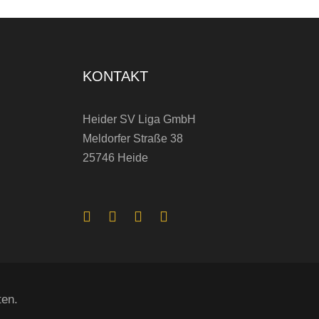
V
e
r
KONTAKT
s
i
Heider SV Liga GmbH
Meldorfer Straße 38
e
25746 Heide
g
e
n
2
:
1
ten.
b