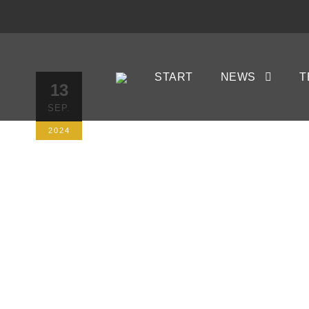
Hart erkämp
START
NEWS
T
13
SEP.
Aufsteiger 
2024
13. SEPTEMBER 2024
AUTORIN: KRI