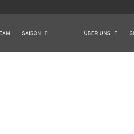
ft: HSVer siegen 2
EAM
SAISON
ÜBER UNS
S
Eutin 08
STINA GAY