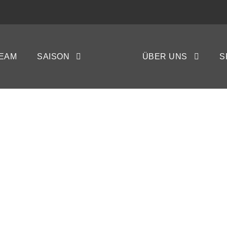
espokal: Heide bi
EAM
SAISON
ÜBER UNS
S
 Eichede
GAY