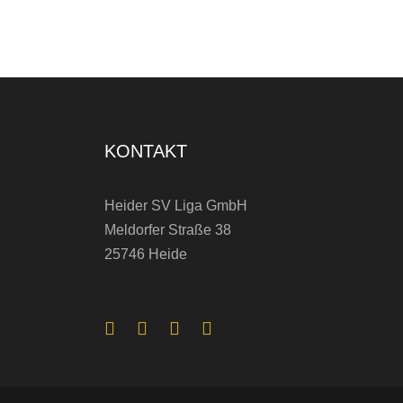
l
:
H
e
i
KONTAKT
d
e
Heider SV Liga GmbH
b
Meldorfer Straße 38
i
25746 Heide
e
t
e
t