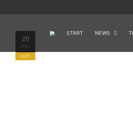
Aus im Land
START
NEWS
T
20
JULI
beim 0:2 in
2025
20. JULI 2025
AUTORIN: KRISTINA 