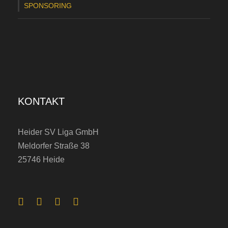
a
SPONSORING
g
e
i
m
T
KONTAKT
r
a
Heider SV Liga GmbH
d
Meldorfer Straße 38
i
25746 Heide
t
i
o