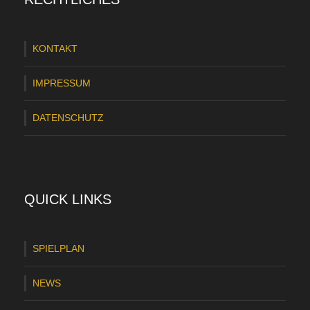
r
l
KONTAKT
i
c
IMPRESSUM
h
DATENSCHUTZ
e
N
i
e
QUICK LINKS
d
e
SPIELPLAN
r
NEWS
l