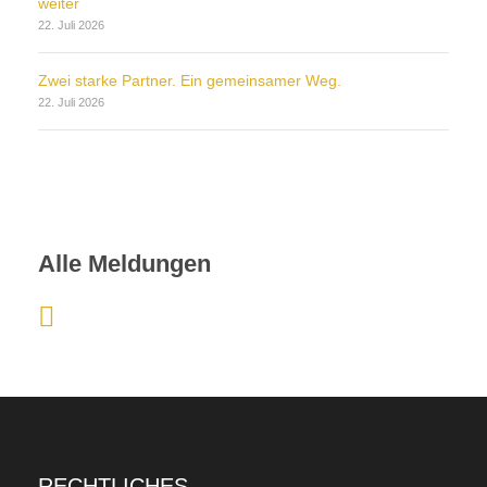
weiter
22. Juli 2026
Zwei starke Partner. Ein gemeinsamer Weg.
22. Juli 2026
Alle Meldungen
:
Ä
r
g
e
RECHTLICHES