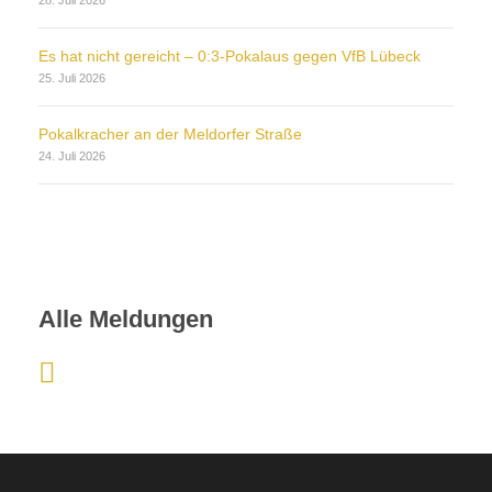
Es hat nicht gereicht – 0:3-Pokalaus gegen VfB Lübeck
25. Juli 2026
Pokalkracher an der Meldorfer Straße
24. Juli 2026
Alle Meldungen
:
I
n
d