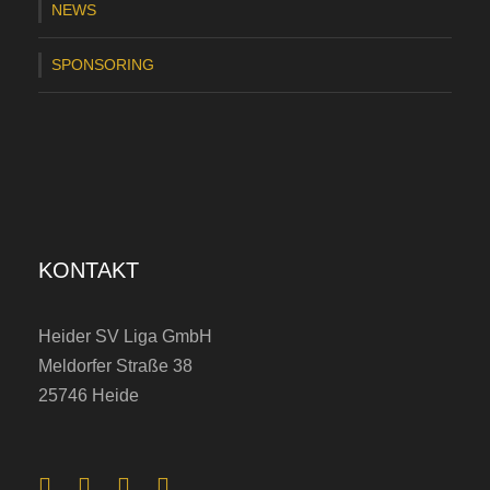
NEWS
i
t
SPONSORING
:
G
i
e
s
KONTAKT
e
l
Heider SV Liga GmbH
e
Meldorfer Straße 38
r
25746 Heide
k
ö