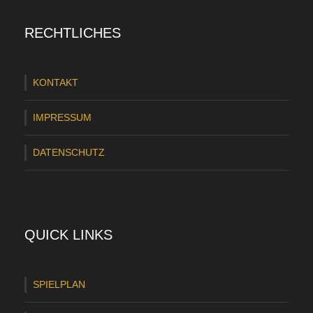
e
RECHTLICHES
r
N
KONTAKT
a
c
IMPRESSUM
h
DATENSCHUTZ
s
p
i
e
QUICK LINKS
l
z
SPIELPLAN
e