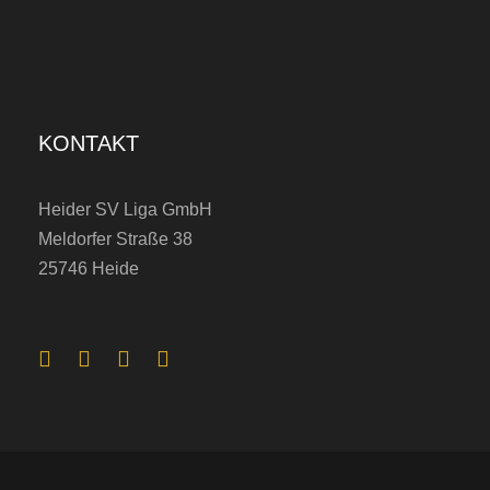
S
V
v
e
KONTAKT
r
p
Heider SV Liga GmbH
f
Meldorfer Straße 38
l
25746 Heide
i
c
h
t
e