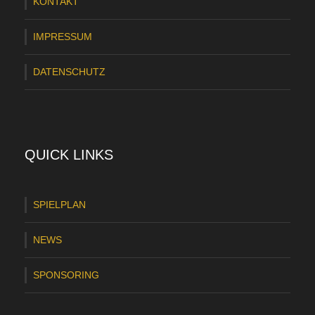
KONTAKT
e
r
IMPRESSUM
c
DATENSCHUTZ
o
u
p
:
QUICK LINKS
H
e
SPIELPLAN
i
NEWS
d
e
SPONSORING
r