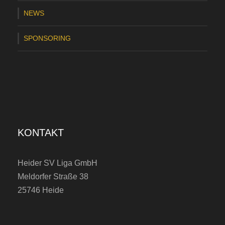
e
NEWS
i
d
SPONSORING
e
r
S
V
KONTAKT
Heider SV Liga GmbH
Meldorfer Straße 38
25746 Heide