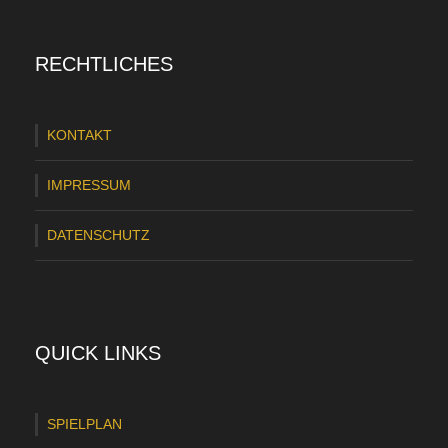
R
a
RECHTLICHES
p
i
KONTAKT
d
L
IMPRESSUM
ü
DATENSCHUTZ
b
e
c
k
QUICK LINKS
:
H
SPIELPLAN