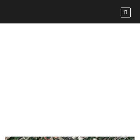
SC RAPID
LÜBECK :
HEIDER SV