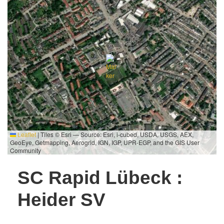
Leaflet
|
Tiles © Esri — Source: Esri, i-cubed, USDA, USGS, AEX,
GeoEye, Getmapping, Aerogrid, IGN, IGP, UPR-EGP, and the GIS User
Community
SC Rapid Lübeck :
Heider SV