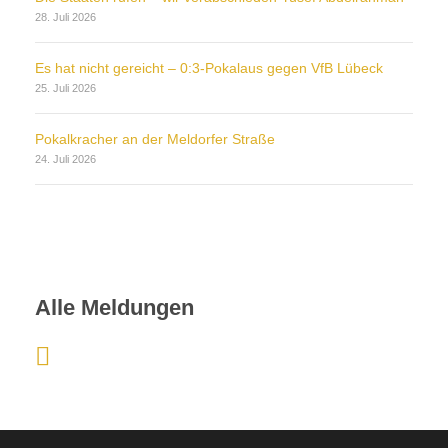
28. Juli 2026
Es hat nicht gereicht – 0:3-Pokalaus gegen VfB Lübeck
25. Juli 2026
Pokalkracher an der Meldorfer Straße
24. Juli 2026
Alle Meldungen
:
S
C