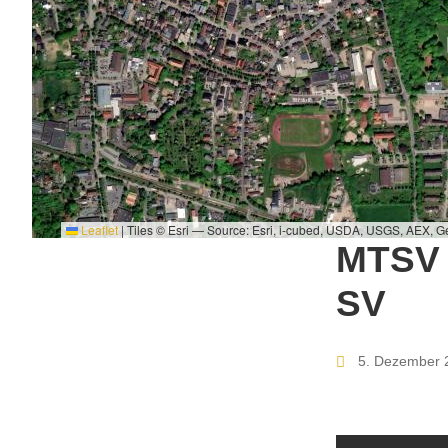
Leaflet
|
Tiles © Esri — Source: Esri, i-cubed, USDA, USGS, AEX, 
MTSV 
SV
5. Dezember 