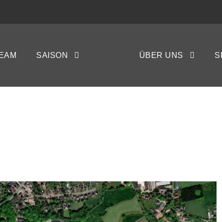
EAM
SAISON
ÜBER UNS
S
ENWESTEDT : 