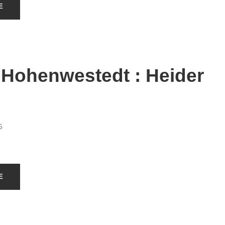
E
Hohenwestedt : Heider
5
E