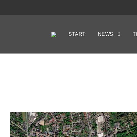
START
NEWS
T
MTSV HOH