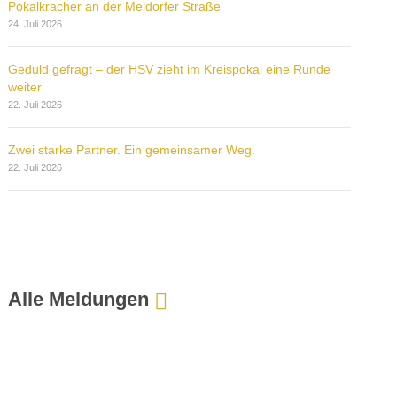
Pokalkracher an der Meldorfer Straße
24. Juli 2026
Geduld gefragt – der HSV zieht im Kreispokal eine Runde
weiter
22. Juli 2026
Zwei starke Partner. Ein gemeinsamer Weg.
22. Juli 2026
Alle Meldungen
:
M
T
S