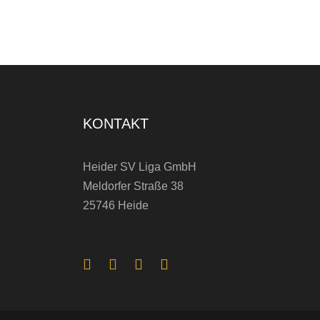
V
H
o
h
e
KONTAKT
n
w
Heider SV Liga GmbH
Meldorfer Straße 38
e
25746 Heide
s
t
e
d
t