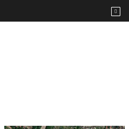
VFB LÜBECK
II : HEIDER
SV