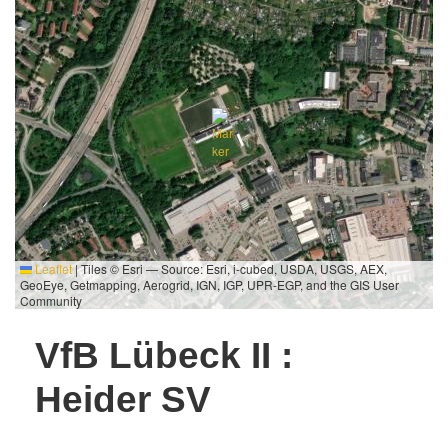
Leaflet
|
Tiles © Esri — Source: Esri, i-cubed, USDA, USGS, AEX,
GeoEye, Getmapping, Aerogrid, IGN, IGP, UPR-EGP, and the GIS User
Community
VfB Lübeck II :
Heider SV