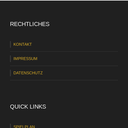
B
L
RECHTLICHES
ü
b
KONTAKT
e
c
IMPRESSUM
k
DATENSCHUTZ
I
I
:
H
QUICK LINKS
e
i
SPIELPLAN