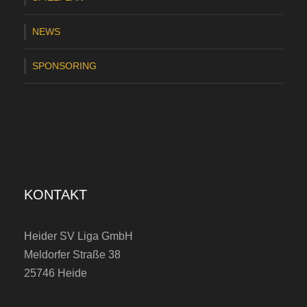
d
NEWS
e
r
SPONSORING
S
V
KONTAKT
Heider SV Liga GmbH
Meldorfer Straße 38
25746 Heide