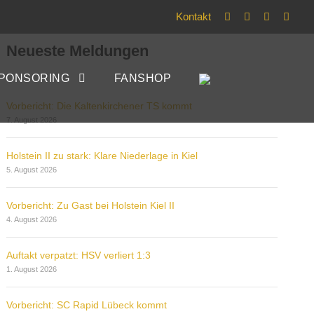
Kontakt
Neueste Meldungen
PONSORING
FANSHOP
Vorbericht: Die Kaltenkirchener TS kommt
7. August 2026
Holstein II zu stark: Klare Niederlage in Kiel
5. August 2026
Vorbericht: Zu Gast bei Holstein Kiel II
4. August 2026
Auftakt verpatzt: HSV verliert 1:3
1. August 2026
Vorbericht: SC Rapid Lübeck kommt