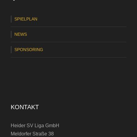
T
r
SPIELPLAN
a
NEWS
i
n
SPONSORING
e
r
t
e
a
KONTAKT
m
)
Heider SV Liga GmbH
Meldorfer Straße 38