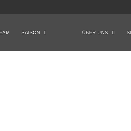
 in Hohenwestedt: 
EAM
SAISON
ÜBER UNS
S
llt aus
INA GAY