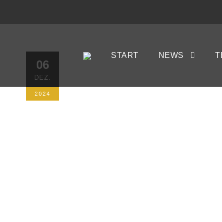
Platzsperre
START
NEWS
T
06
DEZ.
Jahr 2024 fä
2024
6. DEZEMBER 2024
AUTORIN: KRIST