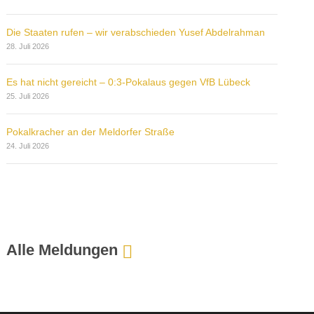
Die Staaten rufen – wir verabschieden Yusef Abdelrahman
28. Juli 2026
Es hat nicht gereicht – 0:3-Pokalaus gegen VfB Lübeck
25. Juli 2026
Pokalkracher an der Meldorfer Straße
24. Juli 2026
Alle Meldungen
:
P
l