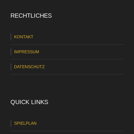
a
RECHTLICHES
u
s
KONTAKT
g
e
IMPRESSUM
s
DATENSCHUTZ
t
a
t
t
QUICK LINKS
e
t
SPIELPLAN