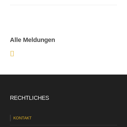
Alle Meldungen
:
H
i
n
t
RECHTLICHES
e
r
KONTAKT
d