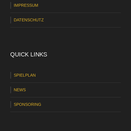
e
IMPRESSUM
n
DATENSCHUTZ
K
u
l
i
QUICK LINKS
s
s
SPIELPLAN
e
NEWS
n
d
SPONSORING
e
s