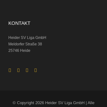
M
a
s
KONTAKT
t
e
Heider SV Liga GmbH
r
Meldorfer Straße 38
s
25746 Heide
:
C
o
-
T
r
© Copyright 2026 Heider SV Liga GmbH | Alle