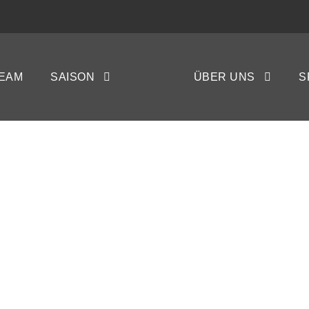
r & Gemeinsamkei
EAM
SAISON
ÜBER UNS
S