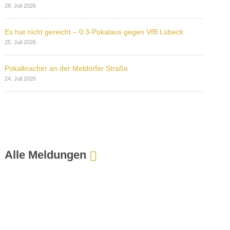
28. Juli 2026
Es hat nicht gereicht – 0:3-Pokalaus gegen VfB Lübeck
25. Juli 2026
Pokalkracher an der Meldorfer Straße
24. Juli 2026
Alle Meldungen
:
G
l
a
u