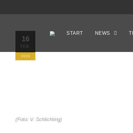
Glaube, Gie
START
NEWS
T
16
FEB.
16. FEBRUAR 2026
LIGA GMBH
2026
(Foto: V. Schlichting)