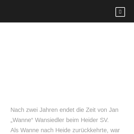
Danke, Wanne!
20. JUNI 2026
LIGA GMBH
Nach zwei Jahren endet die Zeit von Jan
„Wanne“ Wansiedler beim Heider SV.
Als Wanne nach Heide zurückkehrte, war