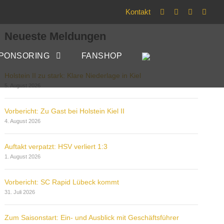
Kontakt
Neueste Meldungen
PONSORING
FANSHOP
Holstein II zu stark: Klare Niederlage in Kiel
5. August 2026
Vorbericht: Zu Gast bei Holstein Kiel II
4. August 2026
Auftakt verpatzt: HSV verliert 1:3
1. August 2026
Vorbericht: SC Rapid Lübeck kommt
31. Juli 2026
Zum Saisonstart: Ein- und Ausblick mit Geschäftsführer