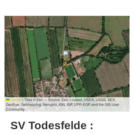
Leaflet
|
Tiles © Esri — Source: Esri, i-cubed, USDA, USGS, AEX,
GeoEye, Getmapping, Aerogrid, IGN, IGP, UPR-EGP, and the GIS User
Community
SV Todesfelde :