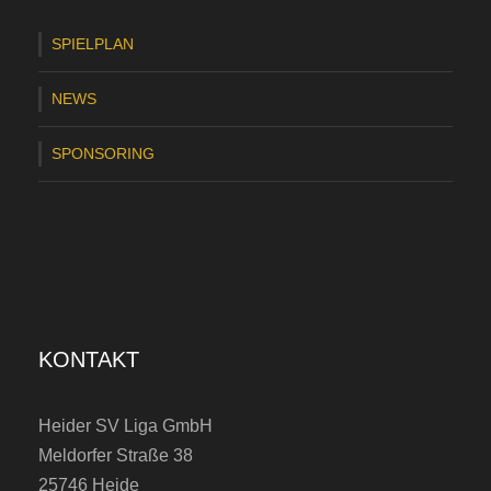
H
e
SPIELPLAN
i
NEWS
d
e
SPONSORING
r
S
V
KONTAKT
Heider SV Liga GmbH
Meldorfer Straße 38
25746 Heide