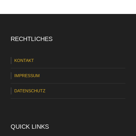
S
V
T
o
RECHTLICHES
d
e
KONTAKT
s
f
IMPRESSUM
e
DATENSCHUTZ
l
d
e
:
QUICK LINKS