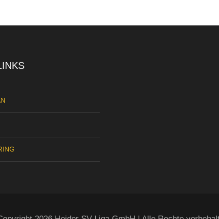
LINKS
AN
RING
opyright 2026 Heider SV Liga GmbH | Alle Rechte vorbehal