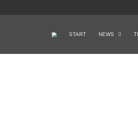
START
NEWS
T
SC WE