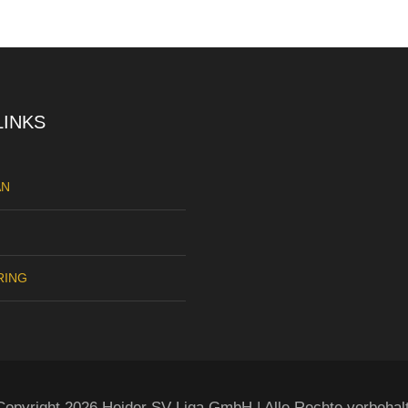
LINKS
AN
RING
opyright 2026 Heider SV Liga GmbH | Alle Rechte vorbehal