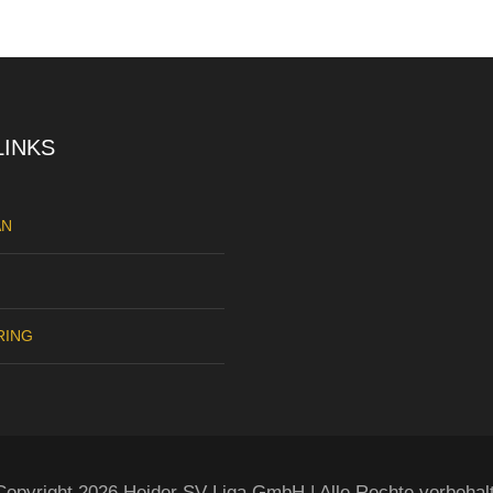
LINKS
AN
RING
opyright 2026 Heider SV Liga GmbH | Alle Rechte vorbehal