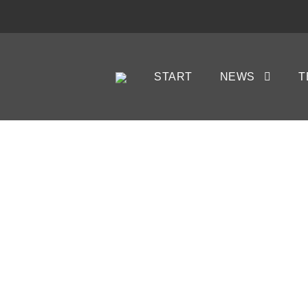
START
NEWS
T
II. 