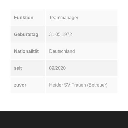
Funktion
Teammanager
Geburtstag
31.05.1972
Nationalität
Deutschland
seit
09/2020
zuvor
Heider SV Frauen (Betreuer)