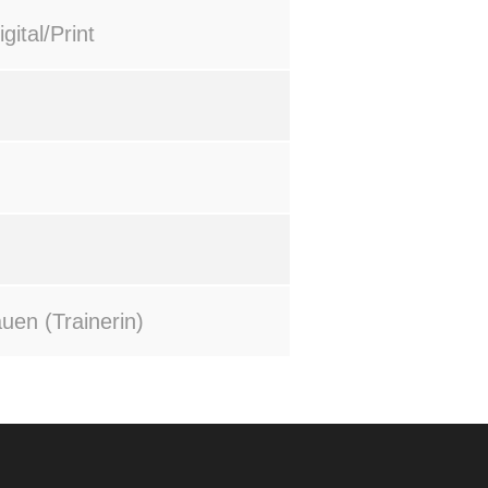
gital/Print
uen (Trainerin)