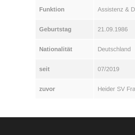
Funktion
Assistenz & Di
Geburtstag
21.09.1986
Nationalität
Deutschland
seit
07/2019
zuvor
Heider SV Fra