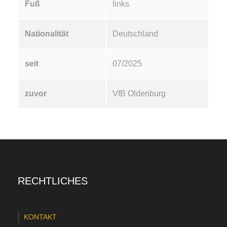
Fuß
links
Nationalität
Deutschland
seit
07/2025
zuvor
VfB Oldenburg
RECHTLICHES
KONTAKT