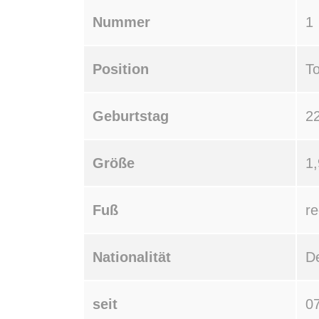
Nummer
1
Position
To
Geburtstag
2
Größe
1
Fuß
re
Nationalität
D
seit
0