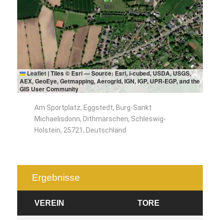
Leaflet
|
Tiles © Esri — Source: Esri, i-cubed, USDA, USGS,
AEX, GeoEye, Getmapping, Aerogrid, IGN, IGP, UPR-EGP, and the
GIS User Community
Am Sportplatz, Eggstedt, Burg-Sankt
Michaelisdonn, Dithmarschen, Schleswig-
Holstein, 25721, Deutschland
Ergebnisse
VEREIN
TORE