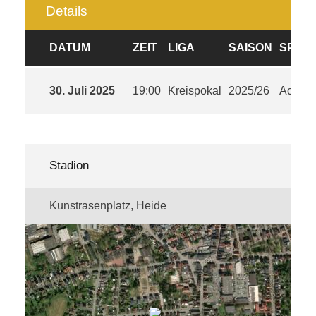
Details
DATUM
ZEIT
LIGA
SAISON
SPIEL
30. Juli 2025
19:00
Kreispokal
2025/26
Achtelf
Stadion
Kunstrasenplatz, Heide